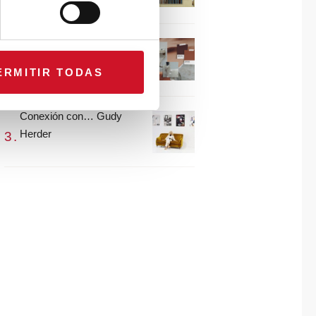
María Guijarro
#ViernesDeInspiración |
Artistas en madera |
ERMITIR TODAS
Eguzkiñe Egaña
Conexión con… Gudy
Herder