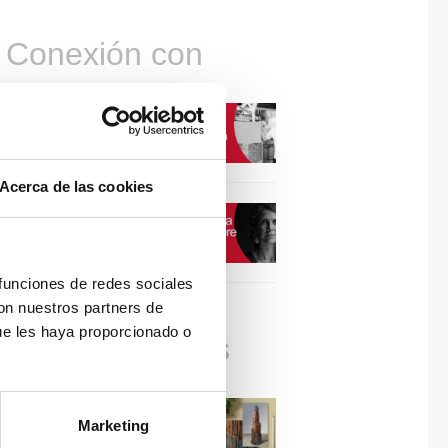
Conexión con
CONEXIÓN CON… David
Camba, CEO de Birdmind
Acerca de las cookies
CONEXIÓN CON… Mogu
 funciones de redes sociales
con nuestros partners de
ue les haya proporcionado o
Colaboraciones
#ViernesDeInspiración |
Marketing
Artistas en madera | José