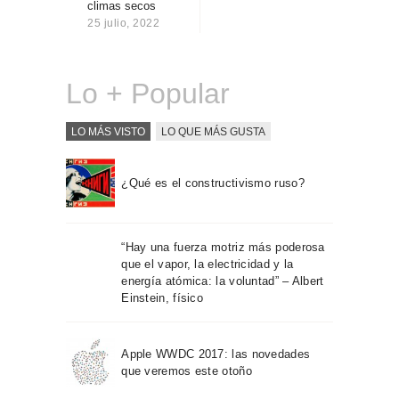
climas secos
Sobre Connections
25 julio, 2022
by Finsa
Contacto
Lo + Popular
LO MÁS VISTO
LO QUE MÁS GUSTA
¿Qué es el constructivismo ruso?
“Hay una fuerza motriz más poderosa
que el vapor, la electricidad y la
energía atómica: la voluntad” – Albert
Einstein, físico
Apple WWDC 2017: las novedades
que veremos este otoño