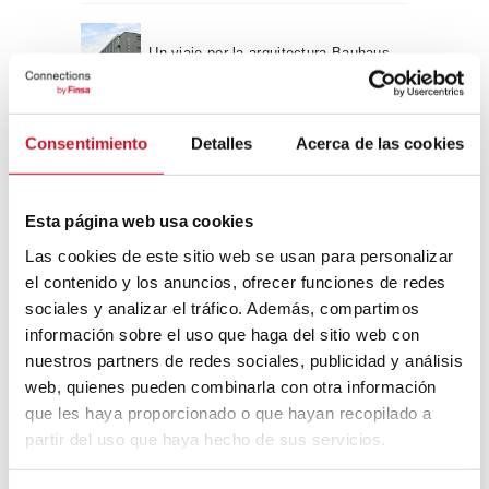
Un viaje por la arquitectura Bauhaus
Diseño de muebles sostenible:
Consentimiento
Detalles
Acerca de las cookies
reciclable y reciclado
Esta página web usa cookies
Conexión con
Las cookies de este sitio web se usan para personalizar
CONEXIÓN CON… David
el contenido y los anuncios, ofrecer funciones de redes
Camba, CEO de Birdmind
sociales y analizar el tráfico. Además, compartimos
información sobre el uso que haga del sitio web con
nuestros partners de redes sociales, publicidad y análisis
web, quienes pueden combinarla con otra información
CONEXIÓN CON… Mogu
que les haya proporcionado o que hayan recopilado a
partir del uso que haya hecho de sus servicios.