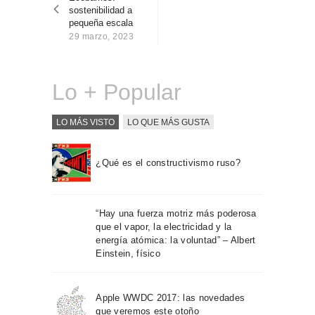
entradas
Sobre Connections
sostenibilidad a
by Finsa
pequeña escala
29 marzo, 2023
Contacto
Lo + Popular
LO MÁS VISTO
LO QUE MÁS GUSTA
¿Qué es el constructivismo ruso?
“Hay una fuerza motriz más poderosa
que el vapor, la electricidad y la
energía atómica: la voluntad” – Albert
Einstein, físico
Apple WWDC 2017: las novedades
que veremos este otoño