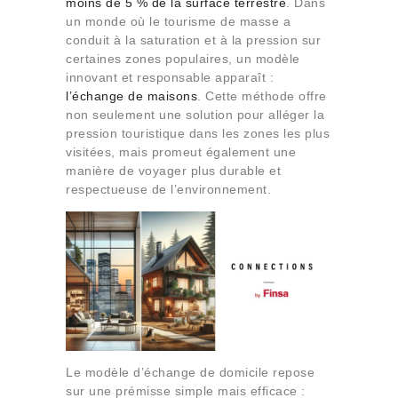
moins de 5 % de la surface terrestre
. Dans
Qui sommes-nous
un monde où le tourisme de masse a
Contact
conduit à la saturation et à la pression sur
certaines zones populaires, un modèle
innovant et responsable apparaît :
l’échange de maisons
. Cette méthode offre
non seulement une solution pour alléger la
pression touristique dans les zones les plus
visitées, mais promeut également une
manière de voyager plus durable et
respectueuse de l’environnement.
Le modèle d’échange de domicile repose
sur une prémisse simple mais efficace :