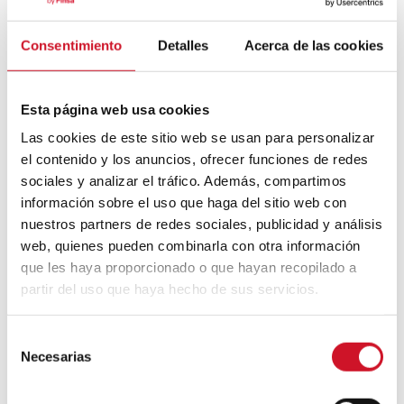
Pour l’inscription, en plus d’un paiement
plus élevé, l’hébergement est évalué par
HomeExchange Collection sur des aspects
Consentimiento
Detalles
Acerca de las cookies
tels que le style architectural, les offres
récréatives (piscine privée, bateau, court
de tennis…), la technologie disponible, les
Esta página web usa cookies
soins personnels et même le service
ménager.
Las cookies de este sitio web se usan para personalizar
el contenido y los anuncios, ofrecer funciones de redes
Thirdhome
est une autre organisation pour
sociales y analizar el tráfico. Además, compartimos
les maisons de luxe, mais pour en faire
información sobre el uso que haga del sitio web con
partie, il faut posséder une deuxième
nuestros partners de redes sociales, publicidad y análisis
maison répondant à des critères
spécifiques : être située dans une
web, quienes pueden combinarla con otra información
destination souhaitable, être équipée de
que les haya proporcionado o que hayan recopilado a
manière adéquate et être évaluée à un
partir del uso que haya hecho de sus servicios.
minimum de 500 000 dollars. Cette
entreprise compte 15 000 résidences,
S
villas, complexes touristiques 5 étoiles et
Necesarias
îles privées dans 100 pays, offrant une
e
annulation 100 % flexible et une protection
l
allant jusqu’à 2 000 000 de dollars pour les
e