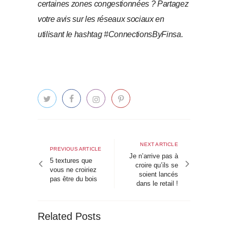
certaines zones congestionnées ? Partagez
votre avis sur les réseaux sociaux en
utilisant le hashtag #ConnectionsByFinsa.
Navigation
de
Next
NEXT ARTICLE
Previous
PREVIOUS ARTICLE
article
Je n’arrive pas à
l’article
article
5 textures que
croire qu’ils se
vous ne croiriez
soient lancés
pas être du bois
dans le retail !
Related Posts