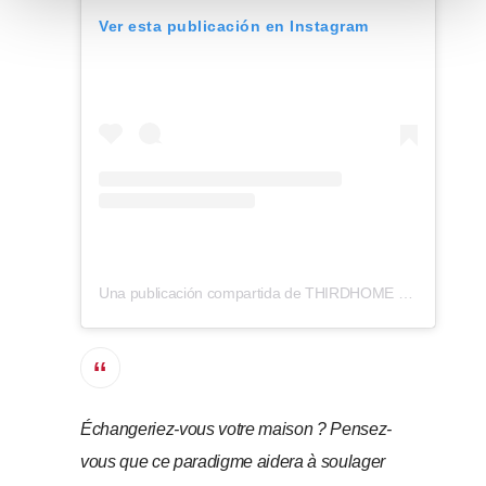
n
Ver esta publicación en Instagram
t
o
Una publicación compartida de THIRDHOME (@thirdhome)
Échangeriez-vous votre maison ? Pensez-
vous que ce paradigme aidera à soulager