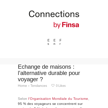
E
E
F
s
n
r
---ENLACES---
Tendances
Événements
Échange de maisons :
l’alternative durable pour
Espaces
voyager ?
Matériels
Home
Tendances
0
Likes
Technologie
Connexion avec
Selon
l’Organisation Mondiale du Tourisme
,
Collaborations
95 % des voyageurs se concentrent sur