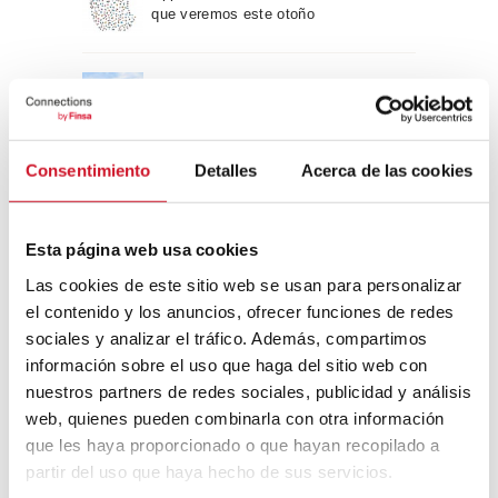
que veremos este otoño
Un viaje por la arquitectura Bauhaus
Consentimiento
Detalles
Acerca de las cookies
Diseño de muebles sostenible:
reciclable y reciclado
Esta página web usa cookies
Conexión con
Las cookies de este sitio web se usan para personalizar
el contenido y los anuncios, ofrecer funciones de redes
CONEXIÓN CON… David
sociales y analizar el tráfico. Además, compartimos
Camba, CEO de Birdmind
información sobre el uso que haga del sitio web con
nuestros partners de redes sociales, publicidad y análisis
web, quienes pueden combinarla con otra información
que les haya proporcionado o que hayan recopilado a
CONEXIÓN CON… Mogu
partir del uso que haya hecho de sus servicios.