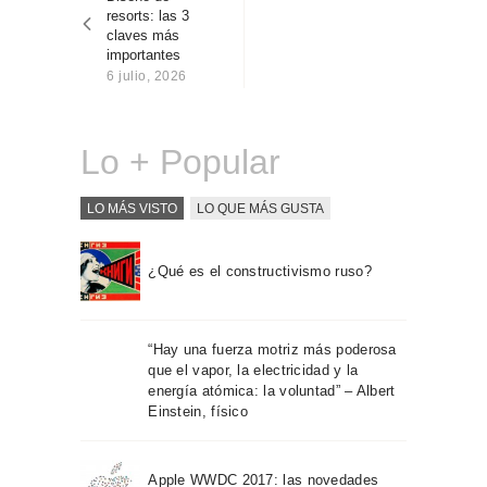
entradas
Sobre Connections
resorts: las 3
by Finsa
claves más
importantes
Contacto
6 julio, 2026
Lo + Popular
LO MÁS VISTO
LO QUE MÁS GUSTA
¿Qué es el constructivismo ruso?
“Hay una fuerza motriz más poderosa
que el vapor, la electricidad y la
energía atómica: la voluntad” – Albert
Einstein, físico
Apple WWDC 2017: las novedades