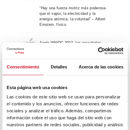
“Hay una fuerza motriz más poderosa
que el vapor, la electricidad y la
energía atómica: la voluntad” – Albert
Einstein, físico
Apple WWDC 2017: las novedades
que veremos este otoño
Consentimiento
Detalles
Acerca de las cookies
Un viaje por la arquitectura Bauhaus
Esta página web usa cookies
Diseño de muebles sostenible:
Las cookies de este sitio web se usan para personalizar
reciclable y reciclado
el contenido y los anuncios, ofrecer funciones de redes
sociales y analizar el tráfico. Además, compartimos
Conexión con
información sobre el uso que haga del sitio web con
nuestros partners de redes sociales, publicidad y análisis