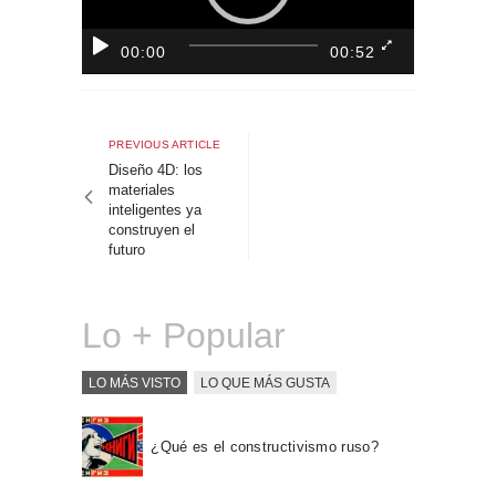
Sobre Connections
by Finsa
00:00
00:52
Contacto
Navegación
de
Previous
PREVIOUS ARTICLE
article
Diseño 4D: los
entradas
materiales
inteligentes ya
construyen el
futuro
Lo + Popular
LO MÁS VISTO
LO QUE MÁS GUSTA
¿Qué es el constructivismo ruso?