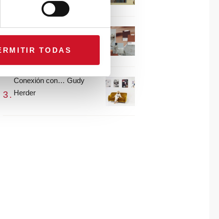
María Guijarro
#ViernesDeInspiración |
Artistas en madera |
ERMITIR TODAS
Eguzkiñe Egaña
Conexión con… Gudy
Herder