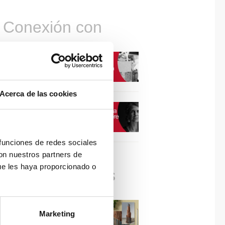
Conexión con
CONEXIÓN CON… David
Camba, CEO de Birdmind
Acerca de las cookies
CONEXIÓN CON… Mogu
 funciones de redes sociales
con nuestros partners de
ue les haya proporcionado o
Colaboraciones
#ViernesDeInspiración |
Marketing
Artistas en madera | José