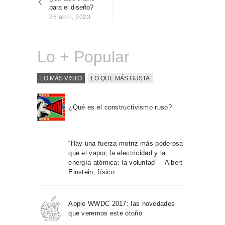
entradas
Sobre Connections
para el diseño?
by Finsa
26 abril, 2023
Contacto
Lo + Popular
LO MÁS VISTO
LO QUE MÁS GUSTA
¿Qué es el constructivismo ruso?
“Hay una fuerza motriz más poderosa
que el vapor, la electricidad y la
energía atómica: la voluntad” – Albert
Einstein, físico
Apple WWDC 2017: las novedades
que veremos este otoño