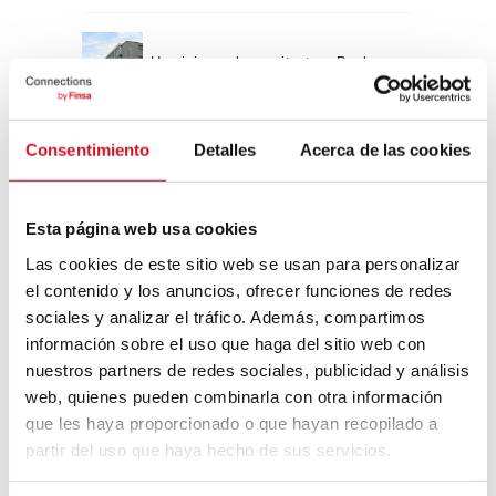
Un viaje por la arquitectura Bauhaus
Consentimiento
Detalles
Acerca de las cookies
Diseño de muebles sostenible:
reciclable y reciclado
Esta página web usa cookies
Conexión con
Las cookies de este sitio web se usan para personalizar
el contenido y los anuncios, ofrecer funciones de redes
CONEXIÓN CON… David
sociales y analizar el tráfico. Además, compartimos
Camba, CEO de Birdmind
información sobre el uso que haga del sitio web con
nuestros partners de redes sociales, publicidad y análisis
web, quienes pueden combinarla con otra información
CONEXIÓN CON… Mogu
que les haya proporcionado o que hayan recopilado a
partir del uso que haya hecho de sus servicios.