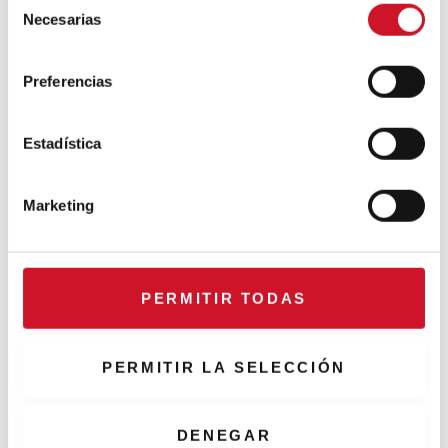
Necesarias
e
#ViernesDeInspiración | Artistas
l
en madera | José María
e
Guijarro
Preferencias
c
c
#ViernesDeInspiración | Artistas
i
Estadística
en madera | Eguzkiñe Egaña
ó
n
Marketing
d
Conexión con… Gudy Herder
e
c
o
PERMITIR TODAS
n
s
e
PERMITIR LA SELECCIÓN
n
t
i
DENEGAR