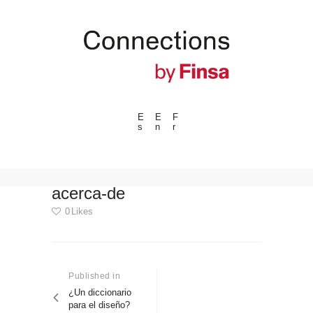
E
E
F
s
n
r
---ENLACES---
Tendencias
Eventos
acerca-de
Espacios
0
Likes
Materiales
Navegación
Tecnologia
de
Conexión con
Published in
Previous
post:
¿Un diccionario
entradas
Colaboraciones
para el diseño?