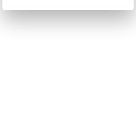
m
i
e
n
t
o