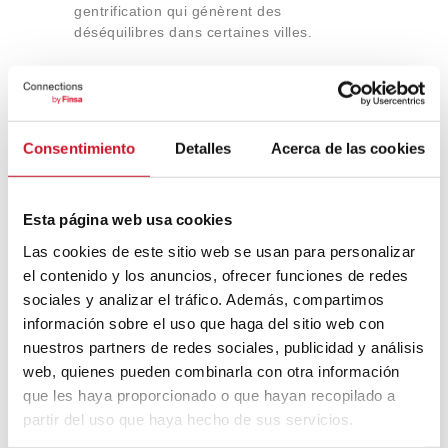
gentrification qui génèrent des
déséquilibres dans certaines villes.
Tous les toits ne valent pas
la peine d’être habités
Consentimiento
Detalles
Acerca de las cookies
Roojmans précise que « avant de faire
quelque chose sur le toit, vous devez
connaître le bâtiment en dessous et étudier
Esta página web usa cookies
la
capacité de charge
dont vous avez
besoin pour l’utilisation que vous
Las cookies de este sitio web se usan para personalizar
souhaitez ». Cela influencera la possibilité
el contenido y los anuncios, ofrecer funciones de redes
de placer des arbres, la quantité de
sociales y analizar el tráfico. Además, compartimos
substrat que le toit peut supporter, etc. Les
información sobre el uso que haga del sitio web con
installations d’égouts ou de conduites d’eau
nuestros partners de redes sociales, publicidad y análisis
seraient également un autre type de
web, quienes pueden combinarla con otra información
limitation pour ce modèle.
que les haya proporcionado o que hayan recopilado a
partir del uso que haya hecho de sus servicios.