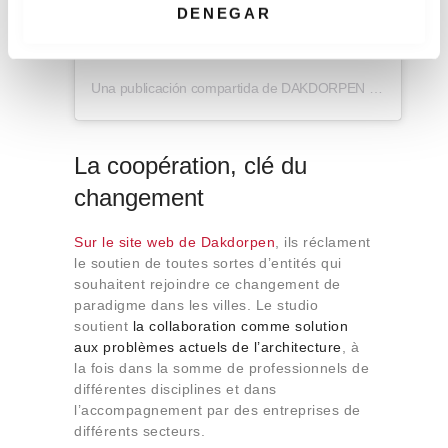
i
DENEGAR
m
i
e
Una publicación compartida de DAKDORPEN (@dakdorpen)
n
t
o
La coopération, clé du
changement
Sur le site web de Dakdorpen
, ils réclament
le soutien de toutes sortes d’entités qui
souhaitent rejoindre ce changement de
paradigme dans les villes. Le studio
soutient
la collaboration
comme solution
aux problèmes actuels de l’architecture
, à
la fois dans la somme de professionnels de
différentes disciplines et dans
l’accompagnement par des entreprises de
différents secteurs.