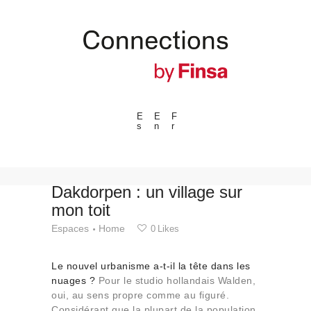
E
E
F
s
n
r
---ENLACES---
Tendances
Événements
Dakdorpen : un village sur
mon toit
Espaces
Espaces
Home
0
Likes
Matériels
Technologie
Le nouvel urbanisme a-t-il la tête dans les
Connexion avec
nuages ?
Pour le studio hollandais Walden,
oui, au sens propre comme au figuré.
Collaborations
Considérant que la plupart de la population