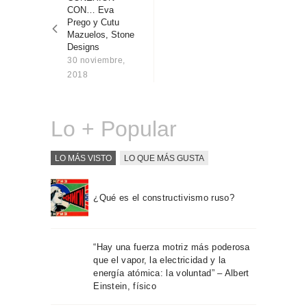
entradas
Sobre Connections
CON… Eva
by Finsa
Prego y Cutu
Mazuelos, Stone
Contacto
Designs
30 noviembre,
2018
Lo + Popular
LO MÁS VISTO
LO QUE MÁS GUSTA
¿Qué es el constructivismo ruso?
“Hay una fuerza motriz más poderosa
que el vapor, la electricidad y la
energía atómica: la voluntad” – Albert
Einstein, físico