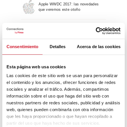
Apple WWDC 2017: las novedades
que veremos este otoño
Un viaje por la arquitectura Bauhaus
Consentimiento
Detalles
Acerca de las cookies
Diseño de muebles sostenible:
reciclable y reciclado
Esta página web usa cookies
Las cookies de este sitio web se usan para personalizar
Conexión con
el contenido y los anuncios, ofrecer funciones de redes
sociales y analizar el tráfico. Además, compartimos
CONEXIÓN CON… David
información sobre el uso que haga del sitio web con
Camba, CEO de Birdmind
nuestros partners de redes sociales, publicidad y análisis
web, quienes pueden combinarla con otra información
que les haya proporcionado o que hayan recopilado a
CONEXIÓN CON… Mogu
partir del uso que haya hecho de sus servicios.