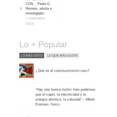
entradas
Sobre Connections
CON… Pedro G.
by Finsa
Romero, artista e
investigador
Contacto
2 noviembre,
2018
Lo + Popular
LO MÁS VISTO
LO QUE MÁS GUSTA
¿Qué es el constructivismo ruso?
“Hay una fuerza motriz más poderosa
que el vapor, la electricidad y la
energía atómica: la voluntad” – Albert
Einstein, físico