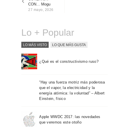
entradas
Sobre Connections
CON… Mogu
by Finsa
27 mayo, 2026
Contacto
Lo + Popular
LO MÁS VISTO
LO QUE MÁS GUSTA
¿Qué es el constructivismo ruso?
“Hay una fuerza motriz más poderosa
que el vapor, la electricidad y la
energía atómica: la voluntad” – Albert
Einstein, físico
Apple WWDC 2017: las novedades
que veremos este otoño