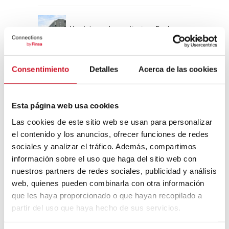
Un viaje por la arquitectura Bauhaus
Consentimiento
Detalles
Acerca de las cookies
Diseño de muebles sostenible:
reciclable y reciclado
Esta página web usa cookies
Conexión con
Las cookies de este sitio web se usan para personalizar
el contenido y los anuncios, ofrecer funciones de redes
CONEXIÓN CON… David
sociales y analizar el tráfico. Además, compartimos
Camba, CEO de Birdmind
información sobre el uso que haga del sitio web con
nuestros partners de redes sociales, publicidad y análisis
web, quienes pueden combinarla con otra información
CONEXIÓN CON… Mogu
que les haya proporcionado o que hayan recopilado a
partir del uso que haya hecho de sus servicios.