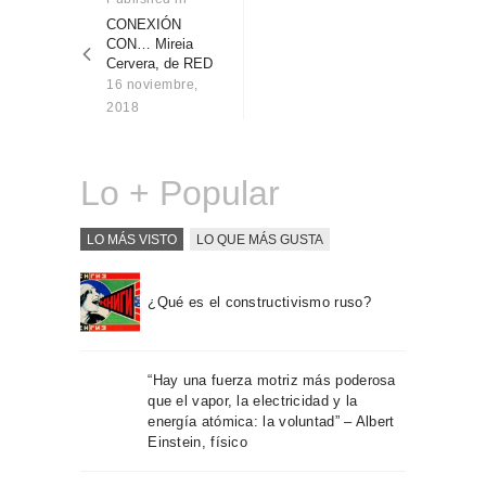
Sobre Connections
post:
CONEXIÓN
entradas
by Finsa
CON… Mireia
Cervera, de RED
Contacto
16 noviembre,
2018
Lo + Popular
LO MÁS VISTO
LO QUE MÁS GUSTA
¿Qué es el constructivismo ruso?
“Hay una fuerza motriz más poderosa
que el vapor, la electricidad y la
energía atómica: la voluntad” – Albert
Einstein, físico