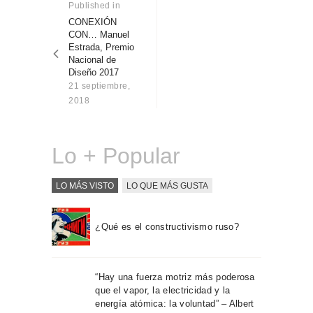
de
Published in
Previous
Sobre Connections
post:
by Finsa
CONEXIÓN
entradas
CON… Manuel
Contacto
Estrada, Premio
Nacional de
Diseño 2017
21 septiembre,
2018
Lo + Popular
LO MÁS VISTO
LO QUE MÁS GUSTA
¿Qué es el constructivismo ruso?
“Hay una fuerza motriz más poderosa
que el vapor, la electricidad y la
energía atómica: la voluntad” – Albert