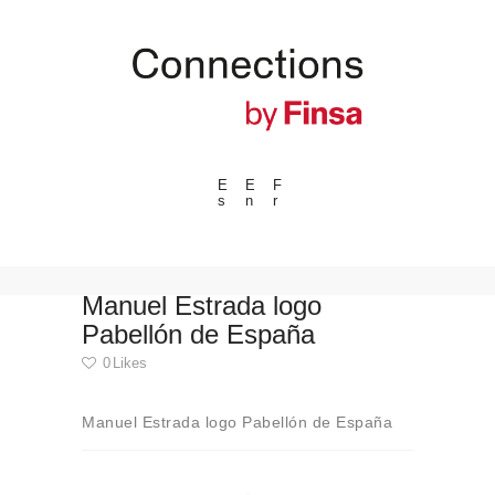
E
E
F
s
n
r
---ENLACES---
Tendencias
Eventos
Manuel Estrada logo
Pabellón de España
Espacios
0
Likes
Materiales
Tecnologia
Manuel Estrada logo Pabellón de España
Conexión con
Navegación
Colaboraciones