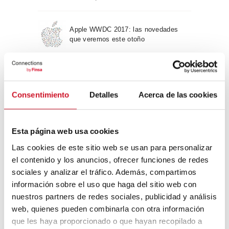
Apple WWDC 2017: las novedades
que veremos este otoño
Un viaje por la arquitectura Bauhaus
Consentimiento
Detalles
Acerca de las cookies
Diseño de muebles sostenible:
Esta página web usa cookies
reciclable y reciclado
Las cookies de este sitio web se usan para personalizar
el contenido y los anuncios, ofrecer funciones de redes
Conexión con
sociales y analizar el tráfico. Además, compartimos
información sobre el uso que haga del sitio web con
CONEXIÓN CON… David
nuestros partners de redes sociales, publicidad y análisis
Camba, CEO de Birdmind
web, quienes pueden combinarla con otra información
que les haya proporcionado o que hayan recopilado a