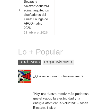
Bouzas y
Sobre Connections
SalazarSequeroM
by Finsa
edina, arquitectos
diseñadores del
Contacto
Guest Lounge de
ARCOmadrid
2026
18 febrero, 2026
Lo + Popular
LO MÁS VISTO
LO QUE MÁS GUSTA
¿Qué es el constructivismo ruso?
“Hay una fuerza motriz más poderosa
que el vapor, la electricidad y la
energía atómica: la voluntad” – Albert
Einstein, físico