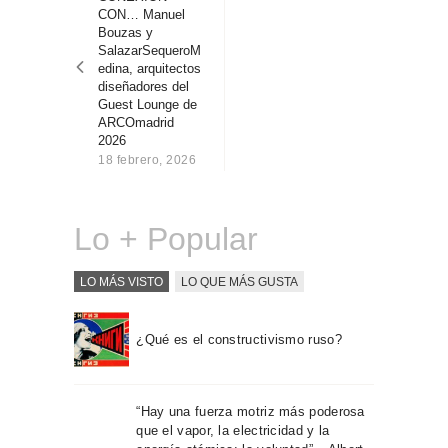
entradas
Sobre Connections
CON… Manuel
by Finsa
Bouzas y
SalazarSequeroM
Contacto
edina, arquitectos
diseñadores del
Guest Lounge de
ARCOmadrid
2026
18 febrero, 2026
Lo + Popular
LO MÁS VISTO
LO QUE MÁS GUSTA
¿Qué es el constructivismo ruso?
“Hay una fuerza motriz más poderosa
que el vapor, la electricidad y la