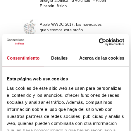
energía atómica: la voluntad” – Albert
Einstein, físico
Apple WWDC 2017: las novedades
que veremos este otoño
Un viaje por la arquitectura Bauhaus
Consentimiento
Detalles
Acerca de las cookies
Diseño de muebles sostenible:
Esta página web usa cookies
reciclable y reciclado
Las cookies de este sitio web se usan para personalizar
el contenido y los anuncios, ofrecer funciones de redes
Conexión con
sociales y analizar el tráfico. Además, compartimos
información sobre el uso que haga del sitio web con
CONEXIÓN CON… David
nuestros partners de redes sociales, publicidad y análisis
Camba, CEO de Birdmind
web, quienes pueden combinarla con otra información
que les haya proporcionado o que hayan recopilado a