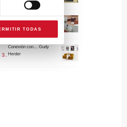
María Guijarro
#ViernesDeInspiración |
Artistas en madera |
ERMITIR TODAS
Eguzkiñe Egaña
Conexión con… Gudy
Herder