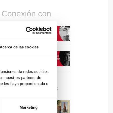
Conexión con
CONEXIÓN CON… David
Camba, CEO de Birdmind
Acerca de las cookies
CONEXIÓN CON… Mogu
 funciones de redes sociales
con nuestros partners de
ue les haya proporcionado o
Colaboraciones
#ViernesDeInspiración |
Marketing
Artistas en madera | José