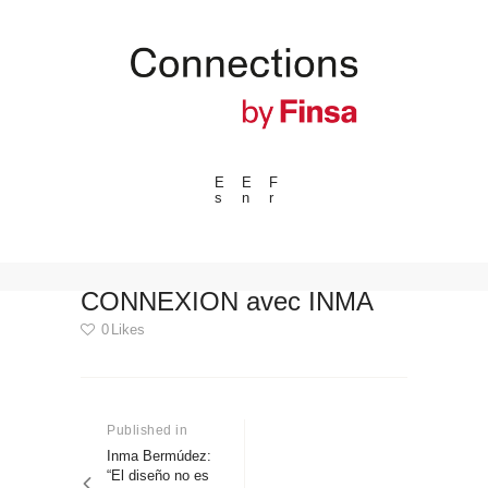
E
E
F
s
n
r
---ENLACES---
Tendencias
Eventos
CONNEXION avec INMA
Espacios
0
Likes
Materiales
Navegación
Tecnologia
de
Conexión con
Published in
Previous
post:
Inma Bermúdez:
entradas
Colaboraciones
“El diseño no es