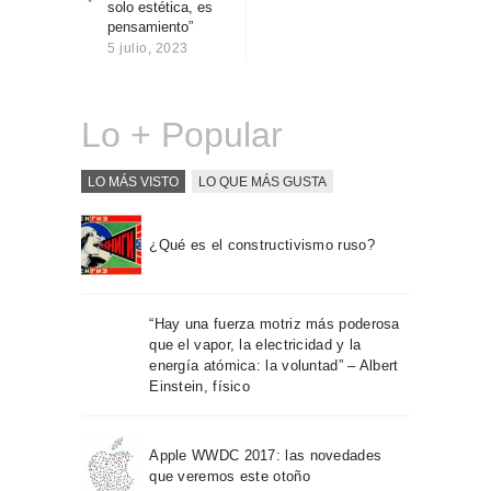
solo estética, es
Sobre Connections
pensamiento”
by Finsa
5 julio, 2023
Contacto
Lo + Popular
LO MÁS VISTO
LO QUE MÁS GUSTA
¿Qué es el constructivismo ruso?
“Hay una fuerza motriz más poderosa
que el vapor, la electricidad y la
energía atómica: la voluntad” – Albert
Einstein, físico
Apple WWDC 2017: las novedades
que veremos este otoño