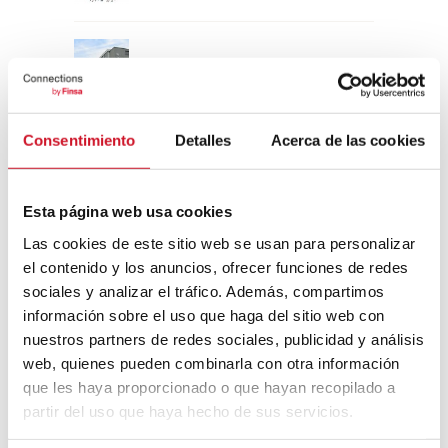
Un viaje por la arquitectura Bauhaus
Consentimiento
Detalles
Acerca de las cookies
Diseño de muebles sostenible:
reciclable y reciclado
Esta página web usa cookies
Conexión con
Las cookies de este sitio web se usan para personalizar
el contenido y los anuncios, ofrecer funciones de redes
CONEXIÓN CON… David
sociales y analizar el tráfico. Además, compartimos
Camba, CEO de Birdmind
información sobre el uso que haga del sitio web con
nuestros partners de redes sociales, publicidad y análisis
web, quienes pueden combinarla con otra información
CONEXIÓN CON… Mogu
que les haya proporcionado o que hayan recopilado a
partir del uso que haya hecho de sus servicios.