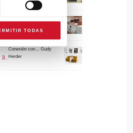
María Guijarro
#ViernesDeInspiración |
Artistas en madera |
ERMITIR TODAS
Eguzkiñe Egaña
Conexión con… Gudy
Herder