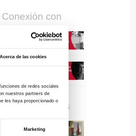
Conexión con
CONEXIÓN CON… David
Camba, CEO de Birdmind
Acerca de las cookies
CONEXIÓN CON… Mogu
 funciones de redes sociales
con nuestros partners de
ue les haya proporcionado o
Colaboraciones
#ViernesDeInspiración |
Marketing
Artistas en madera | José