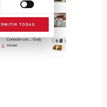
María Guijarro
#ViernesDeInspiración |
Artistas en madera |
ERMITIR TODAS
Eguzkiñe Egaña
Conexión con… Gudy
Herder