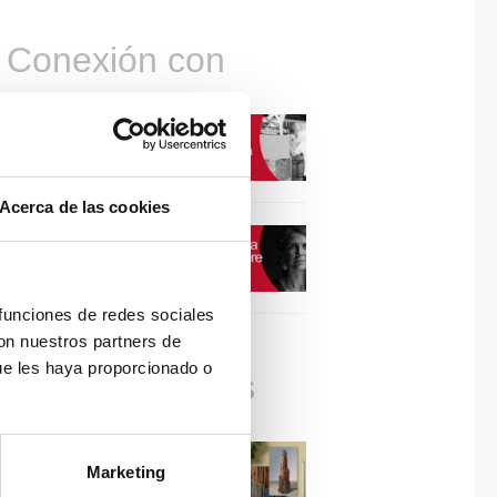
Conexión con
CONEXIÓN CON… David
Camba, CEO de Birdmind
Acerca de las cookies
CONEXIÓN CON… Mogu
 funciones de redes sociales
con nuestros partners de
ue les haya proporcionado o
Colaboraciones
#ViernesDeInspiración |
Marketing
Artistas en madera | José