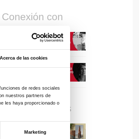
Conexión con
CONEXIÓN CON… David
Camba, CEO de Birdmind
Acerca de las cookies
CONEXIÓN CON… Mogu
 funciones de redes sociales
con nuestros partners de
ue les haya proporcionado o
Colaboraciones
#ViernesDeInspiración |
Marketing
Artistas en madera | José