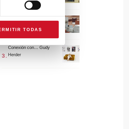
María Guijarro
#ViernesDeInspiración |
Artistas en madera |
ERMITIR TODAS
Eguzkiñe Egaña
Conexión con… Gudy
Herder