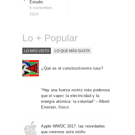
Estudio
Sobre Connections
6 noviembre,
by Finsa
2024
Contacto
Lo + Popular
LO MÁS VISTO
LO QUE MÁS GUSTA
¿Qué es el constructivismo ruso?
“Hay una fuerza motriz más poderosa
que el vapor, la electricidad y la
energía atómica: la voluntad” – Albert
Einstein, físico
Apple WWDC 2017: las novedades
que veremos este otoño