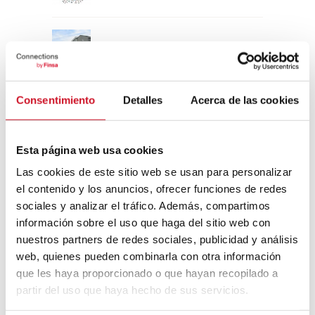
Un viaje por la arquitectura Bauhaus
Consentimiento
Detalles
Acerca de las cookies
Diseño de muebles sostenible:
reciclable y reciclado
Esta página web usa cookies
Conexión con
Las cookies de este sitio web se usan para personalizar
el contenido y los anuncios, ofrecer funciones de redes
CONEXIÓN CON… David
sociales y analizar el tráfico. Además, compartimos
Camba, CEO de Birdmind
información sobre el uso que haga del sitio web con
nuestros partners de redes sociales, publicidad y análisis
web, quienes pueden combinarla con otra información
CONEXIÓN CON… Mogu
que les haya proporcionado o que hayan recopilado a
partir del uso que haya hecho de sus servicios.