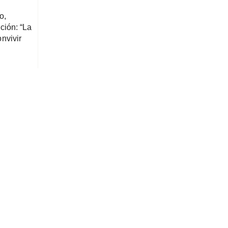
o,
ción: “La
onvivir