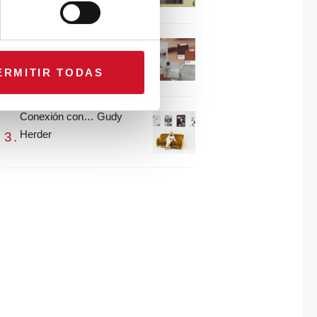
María Guijarro
#ViernesDeInspiración |
Artistas en madera |
ERMITIR TODAS
Eguzkiñe Egaña
Conexión con… Gudy
Herder