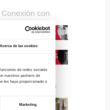
Conexión con
CONEXIÓN CON… David
Camba, CEO de Birdmind
Acerca de las cookies
CONEXIÓN CON… Mogu
 funciones de redes sociales
con nuestros partners de
ue les haya proporcionado o
Colaboraciones
#ViernesDeInspiración |
Marketing
Artistas en madera | José