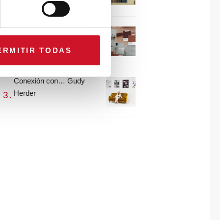
María Guijarro
#ViernesDeInspiración |
Artistas en madera |
ERMITIR TODAS
Eguzkiñe Egaña
Conexión con… Gudy
Herder