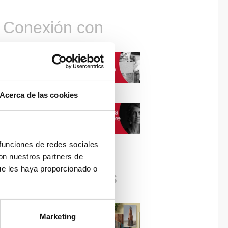
Conexión con
CONEXIÓN CON… David
Camba, CEO de Birdmind
Acerca de las cookies
CONEXIÓN CON… Mogu
 funciones de redes sociales
con nuestros partners de
ue les haya proporcionado o
Colaboraciones
#ViernesDeInspiración |
Marketing
Artistas en madera | José