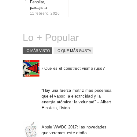
Fenollar,
Sobre Connections
paisajista
by Finsa
11 febrero, 2026
Contacto
Lo + Popular
LO MÁS VISTO
LO QUE MÁS GUSTA
¿Qué es el constructivismo ruso?
“Hay una fuerza motriz más poderosa
que el vapor, la electricidad y la
energía atómica: la voluntad” – Albert
Einstein, físico
Apple WWDC 2017: las novedades
que veremos este otoño