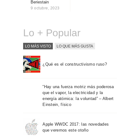
Beriestain
Sobre Connections
9 octubre, 2023
by Finsa
Contacto
Lo + Popular
LO MÁS VISTO
LO QUE MÁS GUSTA
¿Qué es el constructivismo ruso?
“Hay una fuerza motriz más poderosa
que el vapor, la electricidad y la
energía atómica: la voluntad” – Albert
Einstein, físico
Apple WWDC 2017: las novedades
que veremos este otoño