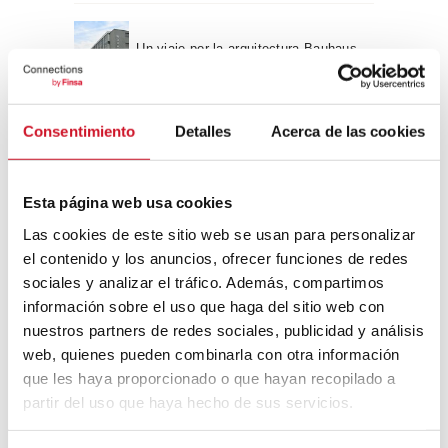
Un viaje por la arquitectura Bauhaus
Diseño de muebles sostenible:
Consentimiento
Detalles
Acerca de las cookies
reciclable y reciclado
Esta página web usa cookies
Conexión con
Las cookies de este sitio web se usan para personalizar
CONEXIÓN CON… David
el contenido y los anuncios, ofrecer funciones de redes
Camba, CEO de Birdmind
sociales y analizar el tráfico. Además, compartimos
información sobre el uso que haga del sitio web con
nuestros partners de redes sociales, publicidad y análisis
web, quienes pueden combinarla con otra información
CONEXIÓN CON… Mogu
que les haya proporcionado o que hayan recopilado a
partir del uso que haya hecho de sus servicios.