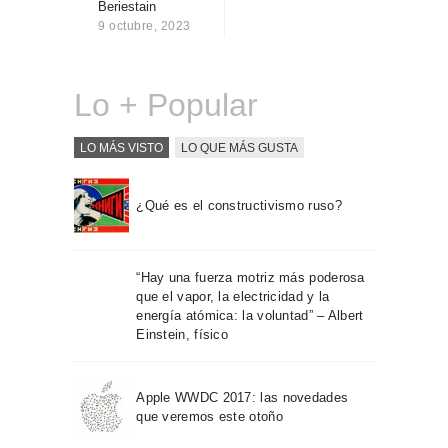
Beriestain
Sobre Connections
9 octubre, 2023
by Finsa
Contacto
Lo + Popular
LO MÁS VISTO
LO QUE MÁS GUSTA
¿Qué es el constructivismo ruso?
“Hay una fuerza motriz más poderosa
que el vapor, la electricidad y la
energía atómica: la voluntad” – Albert
Einstein, físico
Apple WWDC 2017: las novedades
que veremos este otoño