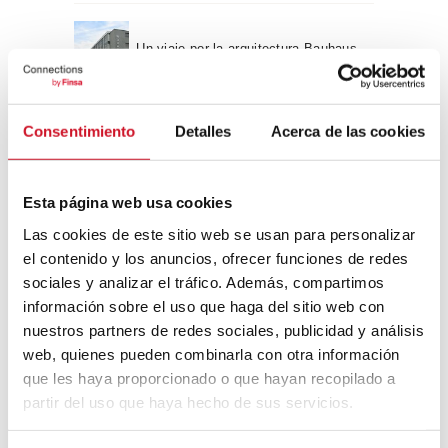
Un viaje por la arquitectura Bauhaus
Diseño de muebles sostenible:
Consentimiento
Detalles
Acerca de las cookies
reciclable y reciclado
Esta página web usa cookies
Conexión con
Las cookies de este sitio web se usan para personalizar
CONEXIÓN CON… David
el contenido y los anuncios, ofrecer funciones de redes
Camba, CEO de Birdmind
sociales y analizar el tráfico. Además, compartimos
información sobre el uso que haga del sitio web con
nuestros partners de redes sociales, publicidad y análisis
web, quienes pueden combinarla con otra información
CONEXIÓN CON… Mogu
que les haya proporcionado o que hayan recopilado a
partir del uso que haya hecho de sus servicios.