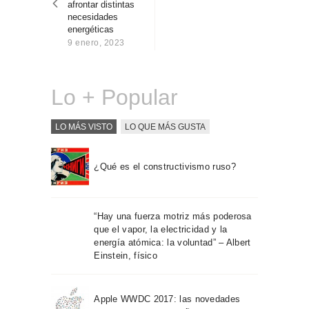
afrontar distintas
Sobre Connections
necesidades
by Finsa
energéticas
9 enero, 2023
Contacto
Lo + Popular
LO MÁS VISTO
LO QUE MÁS GUSTA
¿Qué es el constructivismo ruso?
“Hay una fuerza motriz más poderosa
que el vapor, la electricidad y la
energía atómica: la voluntad” – Albert
Einstein, físico
Apple WWDC 2017: las novedades