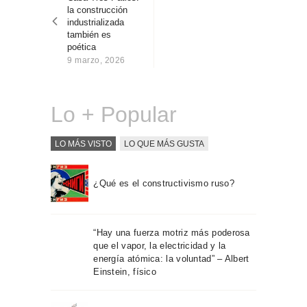
entradas
Sobre Connections
la construcción
by Finsa
industrializada
también es
Contacto
poética
9 marzo, 2026
Lo + Popular
LO MÁS VISTO
LO QUE MÁS GUSTA
¿Qué es el constructivismo ruso?
“Hay una fuerza motriz más poderosa
que el vapor, la electricidad y la
energía atómica: la voluntad” – Albert
Einstein, físico