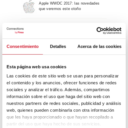
Apple WWDC 2017: las novedades
que veremos este otoño
Un viaje por la arquitectura Bauhaus
Consentimiento
Detalles
Acerca de las cookies
Diseño de muebles sostenible:
reciclable y reciclado
Esta página web usa cookies
Las cookies de este sitio web se usan para personalizar
Conexión con
el contenido y los anuncios, ofrecer funciones de redes
sociales y analizar el tráfico. Además, compartimos
CONEXIÓN CON… David
información sobre el uso que haga del sitio web con
Camba, CEO de Birdmind
nuestros partners de redes sociales, publicidad y análisis
web, quienes pueden combinarla con otra información
que les haya proporcionado o que hayan recopilado a
CONEXIÓN CON… Mogu
partir del uso que haya hecho de sus servicios.