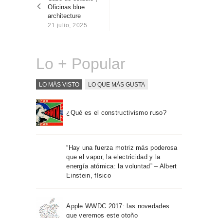
entradas
Sobre Connections
Oficinas blue
by Finsa
architecture
21 julio, 2025
Contacto
Lo + Popular
LO MÁS VISTO
LO QUE MÁS GUSTA
¿Qué es el constructivismo ruso?
“Hay una fuerza motriz más poderosa
que el vapor, la electricidad y la
energía atómica: la voluntad” – Albert
Einstein, físico
Apple WWDC 2017: las novedades
que veremos este otoño