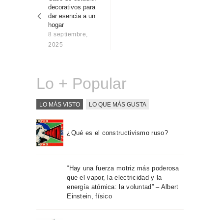
entradas
Sobre Connections
decorativos para
by Finsa
dar esencia a un
hogar
Contacto
8 septiembre,
2025
Lo + Popular
LO MÁS VISTO
LO QUE MÁS GUSTA
¿Qué es el constructivismo ruso?
“Hay una fuerza motriz más poderosa
que el vapor, la electricidad y la
energía atómica: la voluntad” – Albert
Einstein, físico