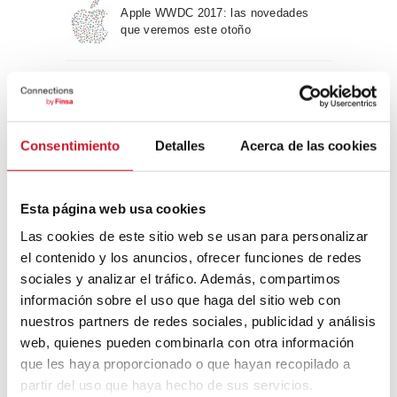
Apple WWDC 2017: las novedades
que veremos este otoño
Un viaje por la arquitectura Bauhaus
Consentimiento
Detalles
Acerca de las cookies
Diseño de muebles sostenible:
reciclable y reciclado
Esta página web usa cookies
Las cookies de este sitio web se usan para personalizar
Conexión con
el contenido y los anuncios, ofrecer funciones de redes
sociales y analizar el tráfico. Además, compartimos
CONEXIÓN CON… David
información sobre el uso que haga del sitio web con
Camba, CEO de Birdmind
nuestros partners de redes sociales, publicidad y análisis
web, quienes pueden combinarla con otra información
que les haya proporcionado o que hayan recopilado a
CONEXIÓN CON… Mogu
partir del uso que haya hecho de sus servicios.