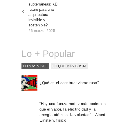
entradas
Sobre Connections
subterráneas: ¿El
by Finsa
futuro para una
arquitectura
Contacto
invisible y
sostenible?
26 marzo, 2025
Lo + Popular
LO MÁS VISTO
LO QUE MÁS GUSTA
¿Qué es el constructivismo ruso?
“Hay una fuerza motriz más poderosa
que el vapor, la electricidad y la
energía atómica: la voluntad” – Albert
Einstein, físico