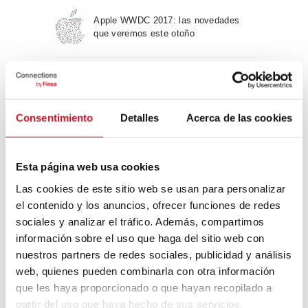
Apple WWDC 2017: las novedades
que veremos este otoño
Un viaje por la arquitectura Bauhaus
Consentimiento
Detalles
Acerca de las cookies
Diseño de muebles sostenible:
reciclable y reciclado
Esta página web usa cookies
Las cookies de este sitio web se usan para personalizar
Conexión con
el contenido y los anuncios, ofrecer funciones de redes
sociales y analizar el tráfico. Además, compartimos
CONEXIÓN CON… David
información sobre el uso que haga del sitio web con
Camba, CEO de Birdmind
nuestros partners de redes sociales, publicidad y análisis
web, quienes pueden combinarla con otra información
que les haya proporcionado o que hayan recopilado a
CONEXIÓN CON… Mogu
partir del uso que haya hecho de sus servicios.