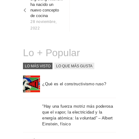
entradas
Sobre Connections
ha nacido un
by Finsa
nuevo concepto
de cocina
Contacto
28 noviembre,
2022
Lo + Popular
LO MÁS VISTO
LO QUE MÁS GUSTA
¿Qué es el constructivismo ruso?
“Hay una fuerza motriz más poderosa
que el vapor, la electricidad y la
energía atómica: la voluntad” – Albert
Einstein, físico