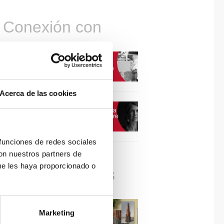
Conexión con
CONEXIÓN CON… David
Camba, CEO de Birdmind
Acerca de las cookies
CONEXIÓN CON… Mogu
 funciones de redes sociales
con nuestros partners de
ue les haya proporcionado o
Colaboraciones
#ViernesDeInspiración |
Marketing
Artistas en madera | José