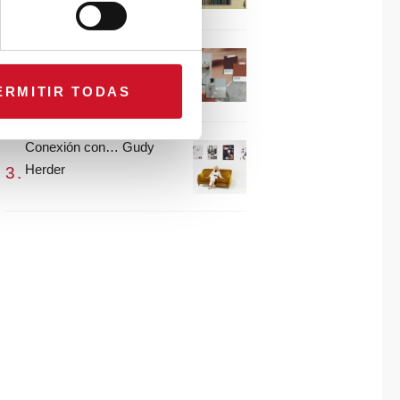
María Guijarro
#ViernesDeInspiración |
Artistas en madera |
ERMITIR TODAS
Eguzkiñe Egaña
Conexión con… Gudy
Herder