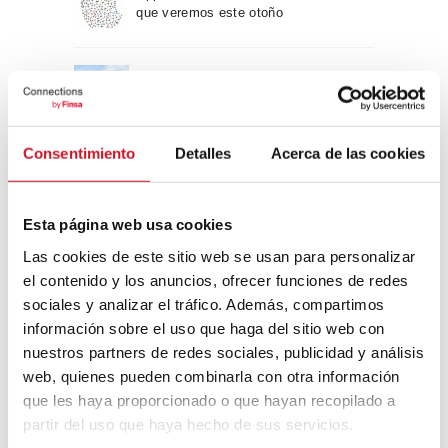
que veremos este otoño
Un viaje por la arquitectura Bauhaus
Consentimiento
Detalles
Acerca de las cookies
Diseño de muebles sostenible:
reciclable y reciclado
Esta página web usa cookies
Conexión con
Las cookies de este sitio web se usan para personalizar
el contenido y los anuncios, ofrecer funciones de redes
CONEXIÓN CON… David
sociales y analizar el tráfico. Además, compartimos
Camba, CEO de Birdmind
información sobre el uso que haga del sitio web con
nuestros partners de redes sociales, publicidad y análisis
web, quienes pueden combinarla con otra información
que les haya proporcionado o que hayan recopilado a
CONEXIÓN CON… Mogu
partir del uso que haya hecho de sus servicios.