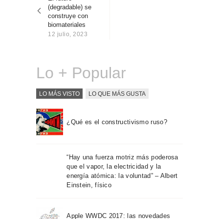
entradas
Sobre Connections
(degradable) se
by Finsa
construye con
biomateriales
Contacto
12 julio, 2023
Lo + Popular
LO MÁS VISTO
LO QUE MÁS GUSTA
¿Qué es el constructivismo ruso?
“Hay una fuerza motriz más poderosa
que el vapor, la electricidad y la
energía atómica: la voluntad” – Albert
Einstein, físico
Apple WWDC 2017: las novedades