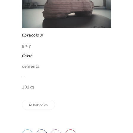
Sobre Connections
by Finsa
Contacto
fibracolour
grey
finish
cemento
–
101kg
Astralbodies