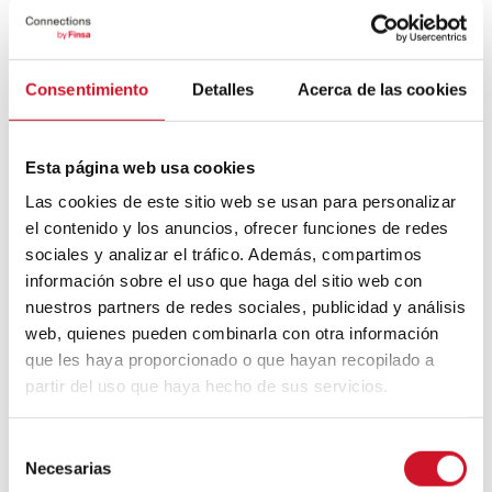
...
READ MORE
Consentimiento
Detalles
Acerca de las cookies
Las materiotecas en
Esta página web usa cookies
el entorno digital
Las cookies de este sitio web se usan para personalizar
El 2020 ha sido
el contenido y los anuncios, ofrecer funciones de redes
un año
sociales y analizar el tráfico. Además, compartimos
marcado por la
información sobre el uso que haga del sitio web con
crisis sanitaria
nuestros partners de redes sociales, publicidad y análisis
causada por el
web, quienes pueden combinarla con otra información
...
que les haya proporcionado o que hayan recopilado a
partir del uso que haya hecho de sus servicios.
READ MORE
S
Necesarias
e