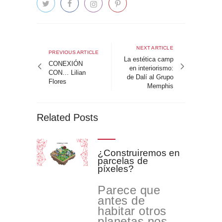
Navegación
de
Next
NEXT ARTICLE
Previous
PREVIOUS ARTICLE
article
La estética camp
entradas
article
CONEXIÓN
en interiorismo:
CON… Lilian
de Dalí al Grupo
Flores
Memphis
Related Posts
¿Construiremos en
parcelas de
píxeles?
Parece que
antes de
habitar otros
planetas nos