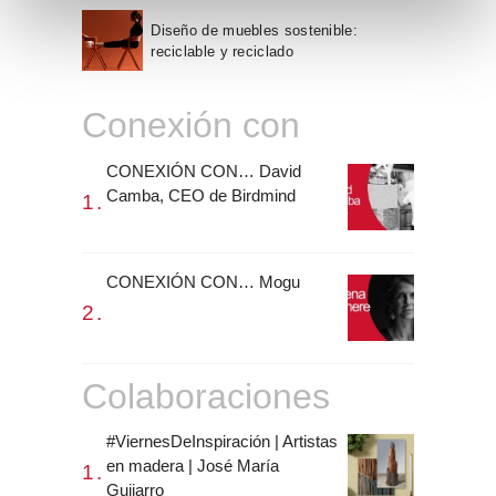
e
Diseño de muebles sostenible:
n
reciclable y reciclado
t
o
Conexión con
CONEXIÓN CON… David
Camba, CEO de Birdmind
CONEXIÓN CON… Mogu
Colaboraciones
#ViernesDeInspiración | Artistas
en madera | José María
Guijarro