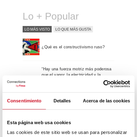
Lo + Popular
LO MÁS VISTO
LO QUE MÁS GUSTA
¿Qué es el constructivismo ruso?
“Hay una fuerza motriz más poderosa
que el vapor, la electricidad y la
energía atómica: la voluntad” – Albert
Einstein, físico
Consentimiento
Detalles
Acerca de las cookies
Apple WWDC 2017: las novedades
que veremos este otoño
Esta página web usa cookies
Las cookies de este sitio web se usan para personalizar
Un viaje por la arquitectura Bauhaus