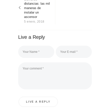
entradas
Sobre Connections
distancias: las mil
by Finsa
maneras de
instalar un
Contacto
ascensor
5 enero, 2018
Live a Reply