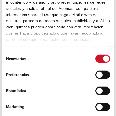
el contenido y los anuncios, ofrecer funciones de redes
sociales y analizar el tráfico. Además, compartimos
información sobre el uso que haga del sitio web con
Diseño de muebles sostenible:
nuestros partners de redes sociales, publicidad y análisis
reciclable y reciclado
web, quienes pueden combinarla con otra información
que les haya proporcionado o que hayan recopilado a
partir del uso que haya hecho de sus servicios.
Conexión con
CONEXIÓN CON… David
S
Camba, CEO de Birdmind
Necesarias
e
l
e
Preferencias
c
CONEXIÓN CON… Mogu
c
i
Estadística
ó
Colaboraciones
n
Marketing
d
e