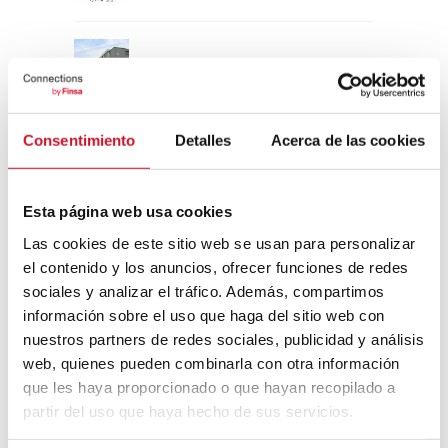
Un viaje por la arquitectura Bauhaus
Consentimiento
Detalles
Acerca de las cookies
Diseño de muebles sostenible:
reciclable y reciclado
Esta página web usa cookies
Conexión con
Las cookies de este sitio web se usan para personalizar
el contenido y los anuncios, ofrecer funciones de redes
CONEXIÓN CON… David
sociales y analizar el tráfico. Además, compartimos
Camba, CEO de Birdmind
información sobre el uso que haga del sitio web con
nuestros partners de redes sociales, publicidad y análisis
web, quienes pueden combinarla con otra información
CONEXIÓN CON… Mogu
que les haya proporcionado o que hayan recopilado a
partir del uso que haya hecho de sus servicios.