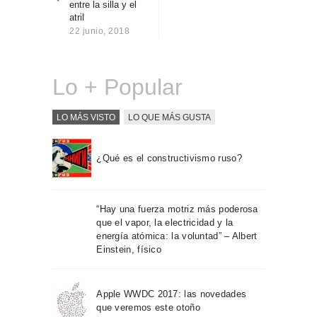
entre la silla y el
Sobre Connections
atril
by Finsa
22 junio, 2018
Contacto
Lo + Popular
LO MÁS VISTO
LO QUE MÁS GUSTA
¿Qué es el constructivismo ruso?
“Hay una fuerza motriz más poderosa
que el vapor, la electricidad y la
energía atómica: la voluntad” – Albert
Einstein, físico
Apple WWDC 2017: las novedades
que veremos este otoño