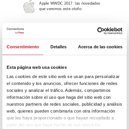
Apple WWDC 2017: las novedades
que veremos este otoño
Un viaje por la arquitectura Bauhaus
Consentimiento
Detalles
Acerca de las cookies
Diseño de muebles sostenible:
reciclable y reciclado
Esta página web usa cookies
Las cookies de este sitio web se usan para personalizar
Conexión con
el contenido y los anuncios, ofrecer funciones de redes
sociales y analizar el tráfico. Además, compartimos
CONEXIÓN CON… David
información sobre el uso que haga del sitio web con
Camba, CEO de Birdmind
nuestros partners de redes sociales, publicidad y análisis
web, quienes pueden combinarla con otra información
que les haya proporcionado o que hayan recopilado a
CONEXIÓN CON… Mogu
partir del uso que haya hecho de sus servicios.