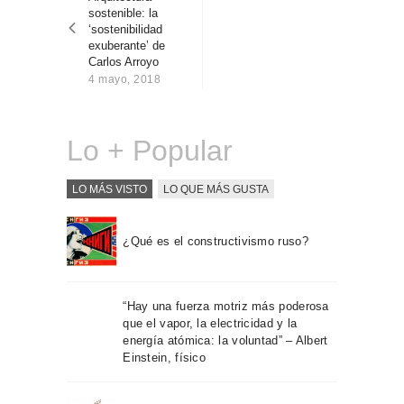
entradas
Sobre Connections
sostenible: la
by Finsa
‘sostenibilidad
exuberante’ de
Contacto
Carlos Arroyo
4 mayo, 2018
Lo + Popular
LO MÁS VISTO
LO QUE MÁS GUSTA
¿Qué es el constructivismo ruso?
“Hay una fuerza motriz más poderosa
que el vapor, la electricidad y la
energía atómica: la voluntad” – Albert
Einstein, físico