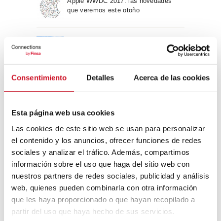
Apple WWDC 2017: las novedades
que veremos este otoño
Un viaje por la arquitectura Bauhaus
Consentimiento
Detalles
Acerca de las cookies
Diseño de muebles sostenible:
reciclable y reciclado
Esta página web usa cookies
Conexión con
Las cookies de este sitio web se usan para personalizar
el contenido y los anuncios, ofrecer funciones de redes
sociales y analizar el tráfico. Además, compartimos
CONEXIÓN CON… David
Camba, CEO de Birdmind
información sobre el uso que haga del sitio web con
nuestros partners de redes sociales, publicidad y análisis
web, quienes pueden combinarla con otra información
que les haya proporcionado o que hayan recopilado a
CONEXIÓN CON… Mogu
partir del uso que haya hecho de sus servicios.