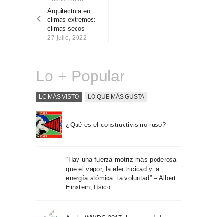
Sobre Connections
post:
Arquitectura en
entradas
by Finsa
climas extremos:
climas secos
Contacto
27 julio, 2022
Lo + Popular
LO MÁS VISTO
LO QUE MÁS GUSTA
¿Qué es el constructivismo ruso?
“Hay una fuerza motriz más poderosa
que el vapor, la electricidad y la
energía atómica: la voluntad” – Albert
Einstein, físico