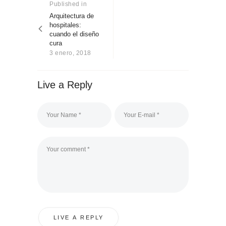
de
Published in
Previous
Sobre Connections
post:
by Finsa
Arquitectura de
entradas
hospitales:
Contacto
cuando el diseño
cura
3 enero, 2018
Live a Reply