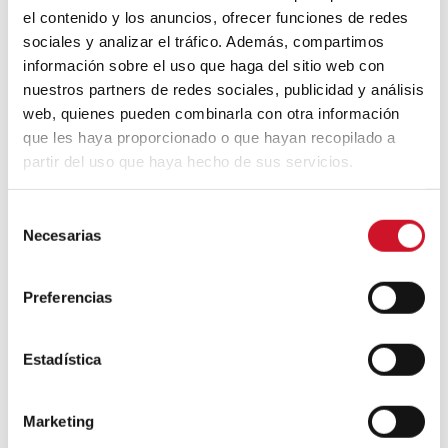
Un viaje por la arquitectura Bauhaus
el contenido y los anuncios, ofrecer funciones de redes
sociales y analizar el tráfico. Además, compartimos
información sobre el uso que haga del sitio web con
nuestros partners de redes sociales, publicidad y análisis
Diseño de muebles sostenible:
web, quienes pueden combinarla con otra información
reciclable y reciclado
que les haya proporcionado o que hayan recopilado a
partir del uso que haya hecho de sus servicios.
Conexión con
S
CONEXIÓN CON… David
Necesarias
e
Camba, CEO de Birdmind
l
e
Preferencias
c
CONEXIÓN CON… Mogu
c
i
Estadística
ó
n
Colaboraciones
Marketing
d