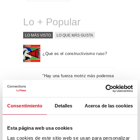
Lo + Popular
LO MÁS VISTO
LO QUE MÁS GUSTA
¿Qué es el constructivismo ruso?
“Hay una fuerza motriz más poderosa
que el vapor, la electricidad y la
energía atómica: la voluntad” – Albert
Einstein, físico
Consentimiento
Detalles
Acerca de las cookies
Apple WWDC 2017: las novedades
que veremos este otoño
Esta página web usa cookies
Las cookies de este sitio web se usan para personalizar