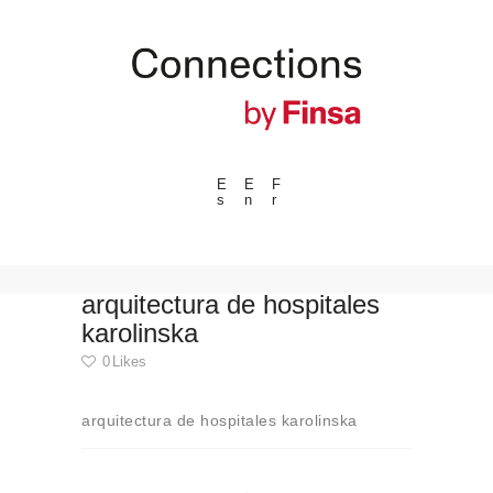
E
E
F
s
n
r
---ENLACES---
Tendencias
Eventos
arquitectura de hospitales
karolinska
Espacios
0
Likes
Materiales
Tecnologia
arquitectura de hospitales karolinska
Conexión con
Navegación
Colaboraciones