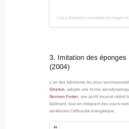
t
i
Una publicación compartida de Images d’
m
i
e
n
t
o
3. Imitation des éponges
(2004)
L’un des bâtiments les plus reconnaissab
Gherkin
, adopte une forme aérodynamique
Norman Foster
, son profil incurvé réduit
bâtiment, tout en intégrant des cours verti
améliorent l’efficacité énergétique.