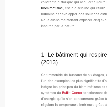
Collabora
constante historique qui acquiert aujourd
biomimétisme
, est la discipline qui étud
tions
humaine et développer des solutions esthé
Nous allons maintenant explorer cinq exe
Qui
inspirés par la nature.
sommes-
nous
Contact
1. Le bâtiment qui respire
(2013)
Cet immeuble de bureaux de six étages, 
l’un des exemples les plus significatifs 
intègre les principes du biomimétisme et de
systèmes du
Bullitt Center
fonctionnent 
d’énergie qu’ils n’en consomment grâce à d
régulant la température intérieure grâce