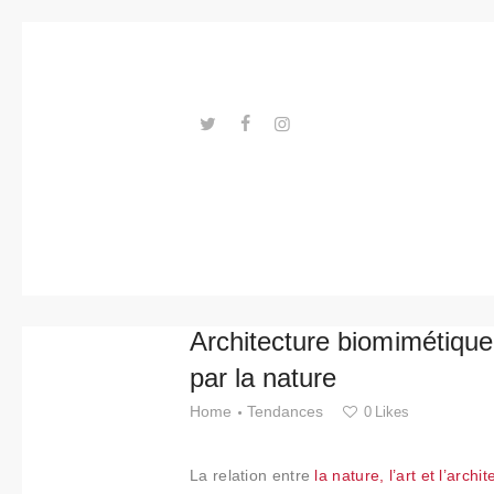
Tendance
s
Événeme
nts
---ENLACES---
Espaces
Matériels
Technolo
Architecture biomimétiqu
gie
par la nature
Connexio
Home
Tendances
0
Likes
n avec
La relation entre
la nature, l’art et l’archi