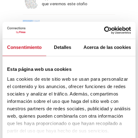
que veremos este otoño
Un viaje por la arquitectura Bauhaus
Consentimiento
Detalles
Acerca de las cookies
Diseño de muebles sostenible:
reciclable y reciclado
Esta página web usa cookies
Conexión con
Las cookies de este sitio web se usan para personalizar
el contenido y los anuncios, ofrecer funciones de redes
CONEXIÓN CON… David
sociales y analizar el tráfico. Además, compartimos
Camba, CEO de Birdmind
información sobre el uso que haga del sitio web con
nuestros partners de redes sociales, publicidad y análisis
web, quienes pueden combinarla con otra información
que les haya proporcionado o que hayan recopilado a
CONEXIÓN CON… Mogu
partir del uso que haya hecho de sus servicios.