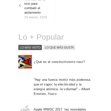
entradas
Sobre Connections
ocio para
by Finsa
combatir el
aislamiento
Contacto
25 marzo, 2020
Lo + Popular
LO MÁS VISTO
LO QUE MÁS GUSTA
¿Qué es el constructivismo ruso?
“Hay una fuerza motriz más poderosa
que el vapor, la electricidad y la
energía atómica: la voluntad” – Albert
Einstein, físico
Apple WWDC 2017: las novedades