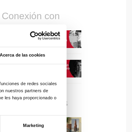
Conexión con
CONEXIÓN CON… David
Camba, CEO de Birdmind
Acerca de las cookies
CONEXIÓN CON… Mogu
 funciones de redes sociales
con nuestros partners de
ue les haya proporcionado o
Colaboraciones
#ViernesDeInspiración |
Marketing
Artistas en madera | José