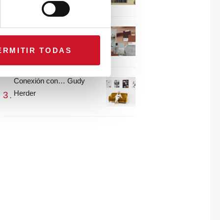
María Guijarro
#ViernesDeInspiración |
Artistas en madera |
ERMITIR TODAS
Eguzkiñe Egaña
Conexión con… Gudy
Herder