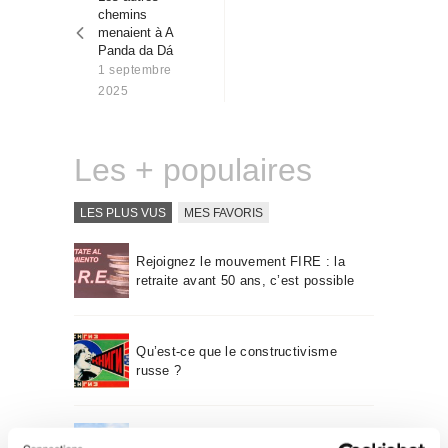
l’article
Qui sommes-nous
chemins
menaient à A
Contact
Panda da Dá
1 septembre
2025
Les + populaires
LES PLUS VUS
MES FAVORIS
Rejoignez le mouvement FIRE : la
retraite avant 50 ans, c’est possible
Qu’est-ce que le constructivisme
russe ?
Un voyage à travers l’architecture