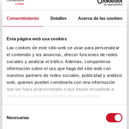
Bauhaus
Consentimiento
Detalles
Acerca de las cookies
Mouvement FIRE : 4 conseils pour
prendre la retraite avant d’avoir 50 ans
Esta página web usa cookies
Las cookies de este sitio web se usan para personalizar
Cinq exemples d’entreprises qui
utilisent le big data pour mieux vous
el contenido y los anuncios, ofrecer funciones de redes
connaître
sociales y analizar el tráfico. Además, compartimos
información sobre el uso que haga del sitio web con
Connexions avec
nuestros partners de redes sociales, publicidad y análisis
web, quienes pueden combinarla con otra información
CONNEXION AVEC… David
que les haya proporcionado o que hayan recopilado a
Camba, PDG de Birdmind
partir del uso que haya hecho de sus servicios.
S
CONNEXION AVEC… Mogu
Necesarias
e
l