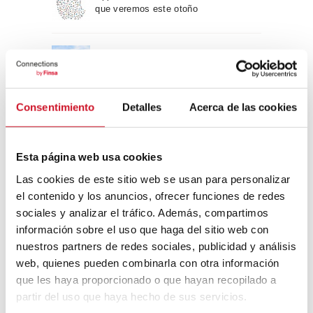
que veremos este otoño
Un viaje por la arquitectura Bauhaus
Consentimiento
Detalles
Acerca de las cookies
Diseño de muebles sostenible:
reciclable y reciclado
Esta página web usa cookies
Conexión con
Las cookies de este sitio web se usan para personalizar
el contenido y los anuncios, ofrecer funciones de redes
CONEXIÓN CON… David
sociales y analizar el tráfico. Además, compartimos
Camba, CEO de Birdmind
información sobre el uso que haga del sitio web con
nuestros partners de redes sociales, publicidad y análisis
web, quienes pueden combinarla con otra información
que les haya proporcionado o que hayan recopilado a
CONEXIÓN CON… Mogu
partir del uso que haya hecho de sus servicios.