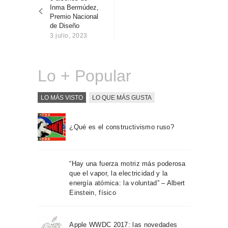
entradas
Sobre Connections
Inma Bermúdez,
by Finsa
Premio Nacional
de Diseño
Contacto
3 julio, 2023
Lo + Popular
LO MÁS VISTO
LO QUE MÁS GUSTA
¿Qué es el constructivismo ruso?
“Hay una fuerza motriz más poderosa
que el vapor, la electricidad y la
energía atómica: la voluntad” – Albert
Einstein, físico
Apple WWDC 2017: las novedades