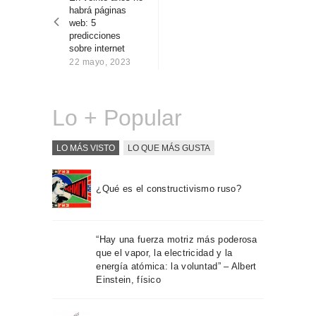
entradas
Sobre Connections
habrá páginas
by Finsa
web: 5
predicciones
Contacto
sobre internet
22 mayo, 2023
Lo + Popular
LO MÁS VISTO
LO QUE MÁS GUSTA
¿Qué es el constructivismo ruso?
“Hay una fuerza motriz más poderosa
que el vapor, la electricidad y la
energía atómica: la voluntad” – Albert
Einstein, físico