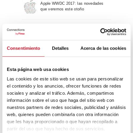
Apple WWDC 2017: las novedades
que veremos este otoño
Un viaje por la arquitectura Bauhaus
Consentimiento
Detalles
Acerca de las cookies
Diseño de muebles sostenible:
reciclable y reciclado
Esta página web usa cookies
Las cookies de este sitio web se usan para personalizar
Conexión con
el contenido y los anuncios, ofrecer funciones de redes
sociales y analizar el tráfico. Además, compartimos
CONEXIÓN CON… David
información sobre el uso que haga del sitio web con
Camba, CEO de Birdmind
nuestros partners de redes sociales, publicidad y análisis
web, quienes pueden combinarla con otra información
que les haya proporcionado o que hayan recopilado a
CONEXIÓN CON… Mogu
partir del uso que haya hecho de sus servicios.