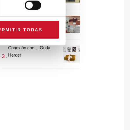
María Guijarro
#ViernesDeInspiración |
Artistas en madera |
ERMITIR TODAS
Eguzkiñe Egaña
Conexión con… Gudy
Herder