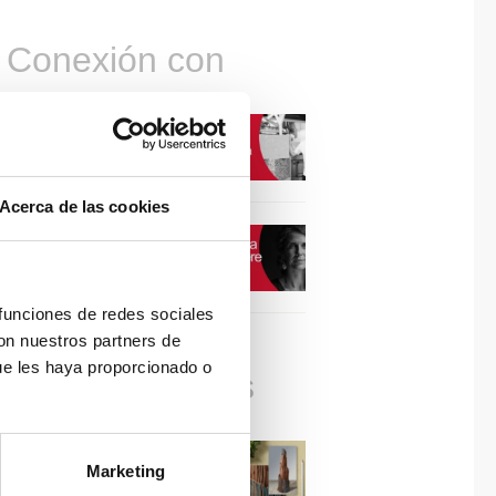
Conexión con
CONEXIÓN CON… David
Camba, CEO de Birdmind
Acerca de las cookies
CONEXIÓN CON… Mogu
 funciones de redes sociales
con nuestros partners de
ue les haya proporcionado o
Colaboraciones
#ViernesDeInspiración |
Marketing
Artistas en madera | José