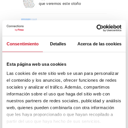
que veremos este otoño
Un viaje por la arquitectura Bauhaus
Consentimiento
Detalles
Acerca de las cookies
Diseño de muebles sostenible:
reciclable y reciclado
Esta página web usa cookies
Conexión con
Las cookies de este sitio web se usan para personalizar
el contenido y los anuncios, ofrecer funciones de redes
CONEXIÓN CON… David
sociales y analizar el tráfico. Además, compartimos
Camba, CEO de Birdmind
información sobre el uso que haga del sitio web con
nuestros partners de redes sociales, publicidad y análisis
web, quienes pueden combinarla con otra información
que les haya proporcionado o que hayan recopilado a
CONEXIÓN CON… Mogu
partir del uso que haya hecho de sus servicios.