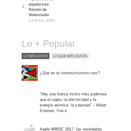
entradas
Sobre Connections
arquitectura
by Finsa
flotante de
Waterstudio
Contacto
13 enero, 2025
Lo + Popular
LO MÁS VISTO
LO QUE MÁS GUSTA
¿Qué es el constructivismo ruso?
“Hay una fuerza motriz más poderosa
que el vapor, la electricidad y la
energía atómica: la voluntad” – Albert
Einstein, físico
Apple WWDC 2017: las novedades